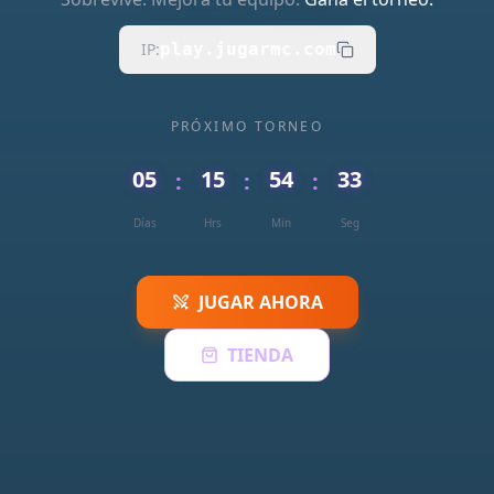
IP:
play.jugarmc.com
PRÓXIMO TORNEO
05
15
54
32
:
:
:
Días
Hrs
Min
Seg
JUGAR AHORA
TIENDA